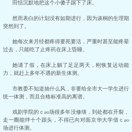
田恬沉默地把这个小傻子踢下了床。
然而表白的计划没有如期进行，因为谈桐的生理期
突然到了。
她每次来月经都疼得要死要活，严重时甚至能疼晕
过去，只能吃了止疼药在床上昏睡。
她请了假，在床上躺了足足两天，刚恢复运动能
力，就赶上多年不遇的新生体测。
市教委不知道抽什么风，非要给全市大一学生进行
统一体测，而且合格标准高的离谱。
戏剧学院的ｃao场很多年没修缮，到处都在开裂，
走一圈能绊十个跟头，不得已向对面京华大学借ｃao
场进行体测。