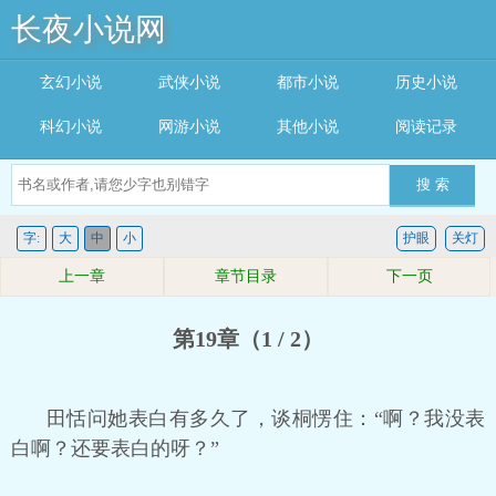
长夜小说网
玄幻小说
武侠小说
都市小说
历史小说
科幻小说
网游小说
其他小说
阅读记录
搜 索
字:
大
中
小
护眼
关灯
上一章
章节目录
下一页
第19章（1 / 2）
田恬问她表白有多久了，谈桐愣住：“啊？我没表
白啊？还要表白的呀？”