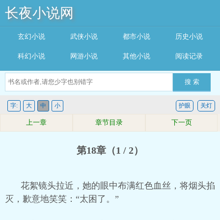
长夜小说网
玄幻小说
武侠小说
都市小说
历史小说
科幻小说
网游小说
其他小说
阅读记录
搜 索
字:
大
中
小
护眼
关灯
上一章
章节目录
下一页
第18章（1 / 2）
花絮镜头拉近，她的眼中布满红色血丝，将烟头掐
灭，歉意地笑笑：“太困了。”