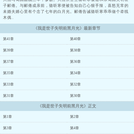
子郦倦。与郦倦成亲前，骆听寒便被告知自己心狠手辣，喜怒无常的
未婚夫婿心里有个念了七年的白月光。郦倦告诫骆听寒乖乖做个牵线
木偶..
《我是世子失明前黑月光》最新章节
第41章
第40章
第39章
第38章
第37章
第36章
第35章
第34章
第33章
第32章
第31章
第30章
《我是世子失明前黑月光》正文
第1章
第2章
第3章
第4章