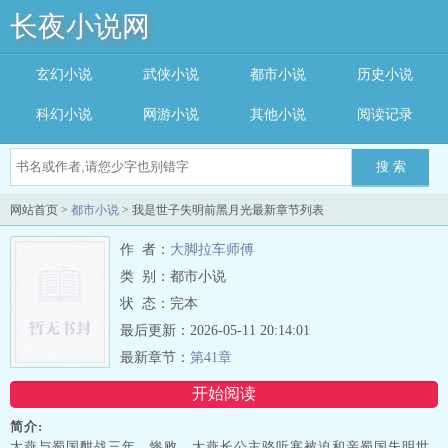
长夜小说网
玄幻小说
武侠小说
都市小说
历史小说
科幻小说
网游小说
其他小说
阅读记录
搜 索
网站首页 >
都市小说
> 我是世子失明前黑月光最新章节列表
作 者：
大脚拉车师傅
类 别：都市小说
状 态：完本
最后更新：2026-05-11 20:14:01
最新章节：
第41章
开始阅读
简介:
大燕与蜀国酣战三年，惨败。大燕长公主骆听寒被迫和亲蜀国失明世