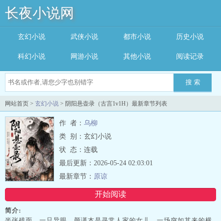
长夜小说网
玄幻小说
武侠小说
都市小说
历史小说
科幻小说
网游小说
其他小说
阅读记录
搜 索
网站首页 >
玄幻小说
> 阴阳悬壶录（古言1v1H）最新章节列表
作 者：
乌柳
类 别：玄幻小说
状 态：连载
最后更新：2026-05-24 02:03:01
最新章节：
原谅
开始阅读
简介:
半张残面，一只异眼，颜谨本是寻常人家的女儿，一场突如其来的横