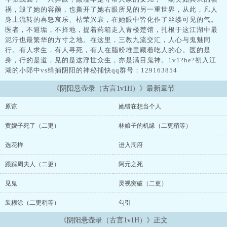
祸，毁了她的容颜，也撕开了她右眼所见的另一重世界，从此，凡人
身上流转的喜怒哀乐、枯荣兴衰，在她眼中皆化作了丝缕可见的气。
医者，不避垢，不择地，提着药箱走入青楼楚馆，扎根于这江湖中最
泥泞也最繁华的方寸之地。在这里，三教九流交汇，人心与鬼魅同
行。有人求生，有人寻死，有人在脂粉堆里藏着吃人的心。医的是
身，行的是道，见的是这浮世众生，亦是满目鬼神。1v1?he?初入江
湖的小郎中vs缉捕阴阳的神秘捕快qq群号：129163854
《阴阳悬壶录（古言1v1H）》最新章节
原谅
她错在想当个人
黄嫂子死了（二更）
林娘子的机缘（二更稍等）
选花样
进入周府
跟踪周夫人（二更）
阿元之死
见鬼
灵视突破（二更）
装糊涂（二更稍等）
勾引
《阴阳悬壶录（古言1v1H）》正文