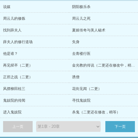
说媒
阴阳极乐杀
周云儿的修炼
周云儿之死
找到薛夫人
夏姬传奇与美人秘术
薛夫人的修行道场
失身
他是谁？
去青楼行医
再见狱卒（二更）
金光教的传说（二更还在修改中，稍等）
正邪之战（二更）
诱僧
风摆柳田桂三
花街见闻（二更）
鬼妓院的传闻
寻找鬼妓院
进入鬼妓院
杀鬼（二更还在修改，稍等）
上一页
下一页