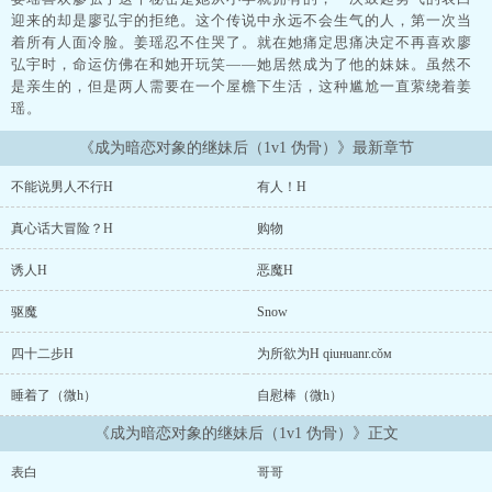
迎来的却是廖弘宇的拒绝。这个传说中永远不会生气的人，第一次当
着所有人面冷脸。姜瑶忍不住哭了。就在她痛定思痛决定不再喜欢廖
弘宇时，命运仿佛在和她开玩笑——她居然成为了他的妹妹。虽然不
是亲生的，但是两人需要在一个屋檐下生活，这种尴尬一直萦绕着姜
瑶。
《成为暗恋对象的继妹后（1v1 伪骨）》最新章节
不能说男人不行H
有人！H
真心话大冒险？H
购物
诱人H
恶魔H
驱魔
Snow
四十二步H
为所欲为H qiuнuanr.cǒм
睡着了（微h）
自慰棒（微h）
《成为暗恋对象的继妹后（1v1 伪骨）》正文
表白
哥哥