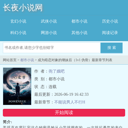
长夜小说网
玄幻小说
武侠小说
都市小说
历史小说
科幻小说
网游小说
其他小说
阅读记录
搜 索
网站首页 >
都市小说
> 成为暗恋对象的继妹后（1v1 伪骨）最新章节列表
作 者：
尧了娥吧
类 别：都市小说
状 态：连载
最后更新：2026-06-19 16:42:33
最新章节：
不能说男人不行H
开始阅读
简介:
姜瑶喜欢廖弘宇这个秘密是她从小学就拥有的，一次鼓起勇气的表白