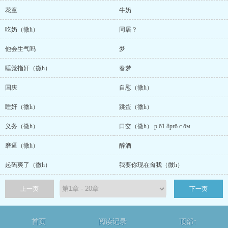
花童
牛奶
吃奶（微h）
同居？
他会生气吗
梦
睡觉指奸（微h）
春梦
国庆
自慰（微h）
睡奸（微h）
跳蛋（微h）
义务（微h）
口交（微h） p ō1 8prō.c ōм
磨逼（微h）
醉酒
起码爽了（微h）
我要你现在肏我（微h）
上一页
下一页
首页
阅读记录
顶部↑