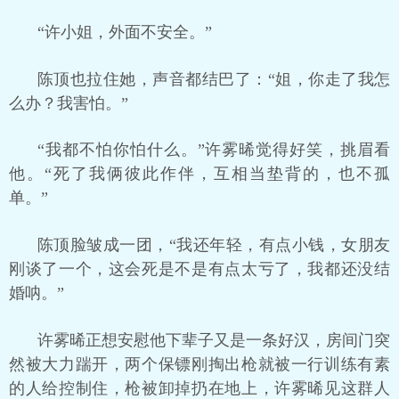
“许小姐，外面不安全。”
陈顶也拉住她，声音都结巴了：“姐，你走了我怎
么办？我害怕。”
“我都不怕你怕什么。”许雾晞觉得好笑，挑眉看
他。“死了我俩彼此作伴，互相当垫背的，也不孤
单。”
陈顶脸皱成一团，“我还年轻，有点小钱，女朋友
刚谈了一个，这会死是不是有点太亏了，我都还没结
婚呐。”
许雾晞正想安慰他下辈子又是一条好汉，房间门突
然被大力踹开，两个保镖刚掏出枪就被一行训练有素
的人给控制住，枪被卸掉扔在地上，许雾晞见这群人