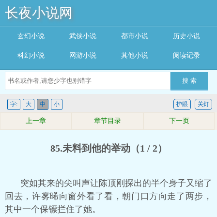
长夜小说网
玄幻小说
武侠小说
都市小说
历史小说
科幻小说
网游小说
其他小说
阅读记录
搜 索
字:
大
中
小
护眼
关灯
上一章
章节目录
下一页
85.未料到他的举动（1 / 2）
突如其来的尖叫声让陈顶刚探出的半个身子又缩了
回去，许雾晞向窗外看了看，朝门口方向走了两步，
其中一个保镖拦住了她。