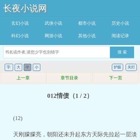
长夜小说网
玄幻小说
武侠小说
都市小说
历史小说
科幻小说
网游小说
其他小说
阅读记录
搜 索
字:
大
中
小
护眼
关灯
上一章
章节目录
下一页
012情债（1 / 2）
(12)
天刚朦朦亮，朝阳还未升起东方天际先拉起一层淡