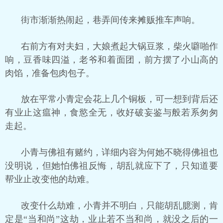
街市渐渐热闹起，巷弄间传来摊贩推车声响。
右前方有对夫妇，大娘煮起大锅豆浆，柴火噼啪作
响，豆香味四溢，老爷和着面团，前方摆了小山高的
肉馅，准备包肉包子。
放在平常小青定会花上几个铜板，可一想到背后还
有业止这瘟神，食慾全无，收好破妄鉴与般若系匆匆
走起。
小青与佛祖有赌约，详细内容为何她不晓得佛祖也
没明说，但她怕佛祖反悔，胡乱就应下了，只知道要
帮业止改变他的劫难。
改变什么劫难，小青并不明白，只能胡乱臆测，肯
定是“当和尚”这劫，业止若不当和尚，就没之后的一