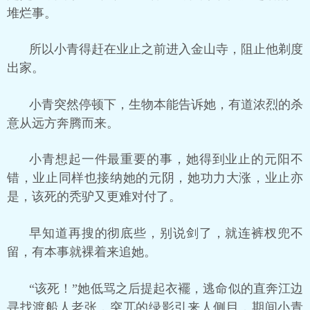
堆烂事。
所以小青得赶在业止之前进入金山寺，阻止他剃度
出家。
小青突然停顿下，生物本能告诉她，有道浓烈的杀
意从远方奔腾而来。
小青想起一件最重要的事，她得到业止的元阳不
错，业止同样也接纳她的元阴，她功力大涨，业止亦
是，该死的秃驴又更难对付了。
早知道再搜的彻底些，别说剑了，就连裤杈兜不
留，有本事就裸着来追她。
“该死！”她低骂之后提起衣襬，逃命似的直奔江边
寻找渡船人老张，突兀的绿影引来人侧目，期间小青