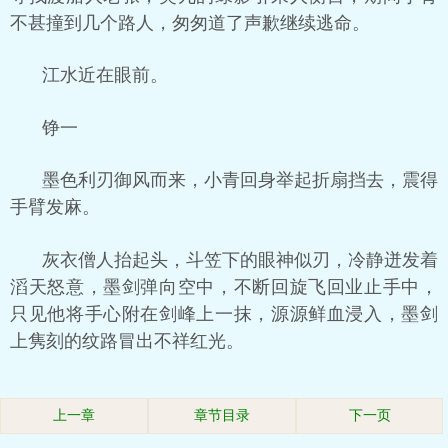
不甚撞到几个路人，匆匆道了声歉继续逃命。
江水近在眼前。
铮一
墨色利刃御风而来，小青回身举起折扇挡去，震得
手臂发麻。
灰衣僧人抬起头，斗笠下的眼神似刃，冷静迸发着
滔天怒意，墨剑弹向空中，不断回旋飞回业止手中，
只见他将手心附在剑峰上一抹，源源鲜血浸入，墨剑
上隽刻的纹路冒出不祥红光。
上一章
章节目录
下一页