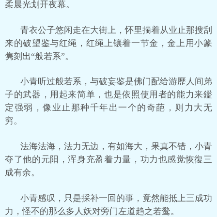
柔晨光划开夜幕。
青衣公子悠闲走在大街上，怀里揣着从业止那搜刮
来的破望鉴与红绳，红绳上镶着一节金，金上用小篆
隽刻出“般若系”。
小青听过般若系，与破妄鉴是佛门配给游歷人间弟
子的武器，用起来简单，也是依照使用者的能力来鑑
定强弱，像业止那种千年出一个的奇葩，则力大无
穷。
法海法海，法力无边，有如海大，果真不错，小青
夺了他的元阳，浑身充盈着力量，功力也感觉恢復三
成有余。
小青感叹，只是採补一回的事，竟然能抵上三成功
力，怪不的那么多人妖对旁门左道趋之若鹜。