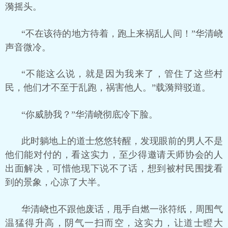
漪摇头。
“不在该待的地方待着，跑上来祸乱人间！”华清峣
声音微冷。
“不能这么说，就是因为我来了，管住了这些村
民，他们才不至于乱跑，祸害他人。”载漪辩驳道。
“你威胁我？”华清峣彻底冷下脸。
此时躺地上的道士悠悠转醒，发现眼前的男人不是
他们能对付的，看这实力，至少得邀请天师协会的人
出面解决，可惜他现下说不了话，想到被村民围拢看
到的景象，心凉了大半。
华清峣也不跟他废话，甩手自燃一张符纸，周围气
温猛得升高，阴气一扫而空，这实力，让道士瞪大