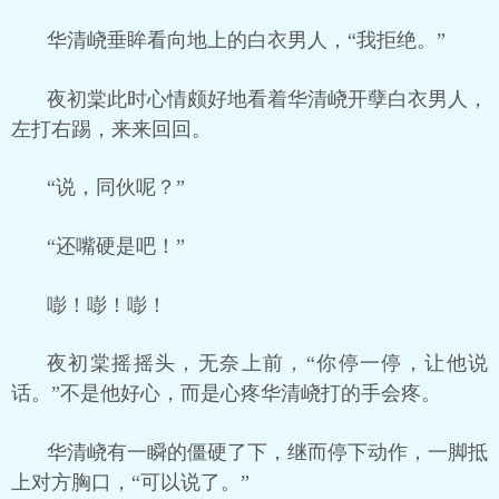
华清峣垂眸看向地上的白衣男人，“我拒绝。”
夜初棠此时心情颇好地看着华清峣开孽白衣男人，
左打右踢，来来回回。
“说，同伙呢？”
“还嘴硬是吧！”
嘭！嘭！嘭！
夜初棠摇摇头，无奈上前，“你停一停，让他说
话。”不是他好心，而是心疼华清峣打的手会疼。
华清峣有一瞬的僵硬了下，继而停下动作，一脚抵
上对方胸口，“可以说了。”