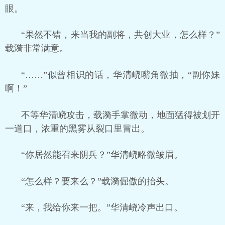
眼。
“果然不错，来当我的副将，共创大业，怎么样？”
载漪非常满意。
“……”似曾相识的话，华清峣嘴角微抽，“副你妹
啊！”
不等华清峣攻击，载漪手掌微动，地面猛得被划开
一道口，浓重的黑雾从裂口里冒出。
“你居然能召来阴兵？”华清峣略微皱眉。
“怎么样？要来么？”载漪倔傲的抬头。
“来，我给你来一把。”华清峣冷声出口。