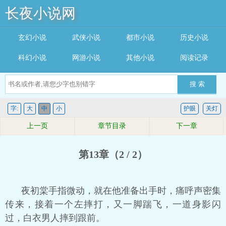
长夜小说网
玄幻小说
武侠小说
都市小说
历史小说
科幻小说
网游小说
其他小说
阅读记录
搜 索
字:
大
中
小
护眼
关灯
上一页
章节目录
下一章
第13章（2 / 2）
夜初棠手指微动，就在他准备出手时，痛呼声密集
传来，接着一个左摔打，又一脚踹飞，一道身影闪
过，白衣男人摔到跟前。