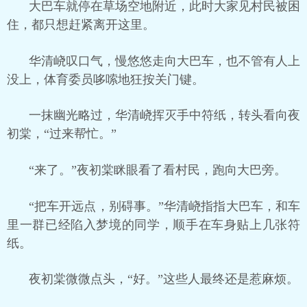
大巴车就停在草场空地附近，此时大家见村民被困
住，都只想赶紧离开这里。
华清峣叹口气，慢悠悠走向大巴车，也不管有人上
没上，体育委员哆嗦地狂按关门键。
一抹幽光略过，华清峣挥灭手中符纸，转头看向夜
初棠，“过来帮忙。”
“来了。”夜初棠眯眼看了看村民，跑向大巴旁。
“把车开远点，别碍事。”华清峣指指大巴车，和车
里一群已经陷入梦境的同学，顺手在车身贴上几张符
纸。
夜初棠微微点头，“好。”这些人最终还是惹麻烦。