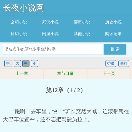
长夜小说网
玄幻小说
武侠小说
都市小说
历史小说
科幻小说
网游小说
其他小说
阅读记录
搜 索
字:
大
中
小
护眼
关灯
上一章
章节目录
下一页
第12章（1 / 2）
“跑啊！去车里，快！”班长突然大喊，连滚带爬往
大巴车位置冲，还不忘把驾驶员拉上。