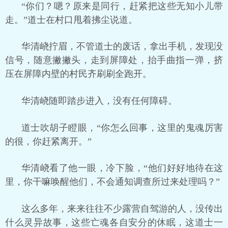
“你们？嗯？原来是同行，赶紧把这些无知小儿带
走。”道士在村口甩着拂尘说道。
华清峣拧眉，不管道士的废话，拿出手机，发现没
信号，随意撇撇头，走到屏障处，抬手曲指一弹，挤
压在屏障内壁的村民齐刷刷全跑开。
华清峣随即踏步进入，没有任何障碍。
道士吹胡子瞪眼，“你怎么回事，这里的鬼魂厉害
的很，你赶紧离开。”
华清峣看了他一眼，冷下脸，“他们好好地待在这
里，你干嘛唤醒他们，不会通知调查所过来处理吗？”
这么多年，来来往往不少露营自驾游的人，没传出
什么灵异故事，这些亡魂各自安分的休眠，这道士一