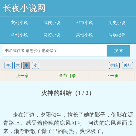
长夜小说网
玄幻小说
武侠小说
都市小说
历史小说
科幻小说
网游小说
其他小说
阅读记录
搜 索
字:
大
中
小
护眼
关灯
上一章
章节目录
下一页
火神的纠结（1 / 2）
走在河边，夕阳倾斜，拉长了她的影子，倒影在沥
青路上。感受着傍晚的凉风习习，河边的凉风迎面吹
来，渐渐吹散了骨子里的闷热，爽快极了。